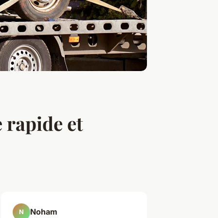
 rapide et
Noham
N