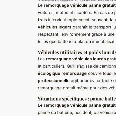
Le
remorquage véhicule panne gratui
voitures, motos et scooters. En cas de p
frais
intervient rapidement, souvent da
véhicules légers
garantit le transport j
respectant l’environnement grâce à un
telles que batterie à plat ou immobilisat
Véhicules utilitaires et poids lourd
Les
remorquage véhicules lourds grat
et particuliers. Qu’il s’agisse de camio
écologique remorquage
couvre tous les
professionnelle
agit pour éviter toute 
remorquage gratuit même pour des véhic
Situations spécifiques : panne batter
Le
remorquage véhicule panne gratui
panne de batterie, accident, ou véhicul