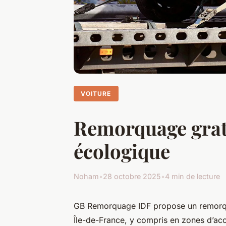
VOITURE
Remorquage gratui
écologique
Noham
•
28 octobre 2025
•
4 min de lecture
GB Remorquage IDF propose un remorqua
Île-de-France, y compris en zones d’accès