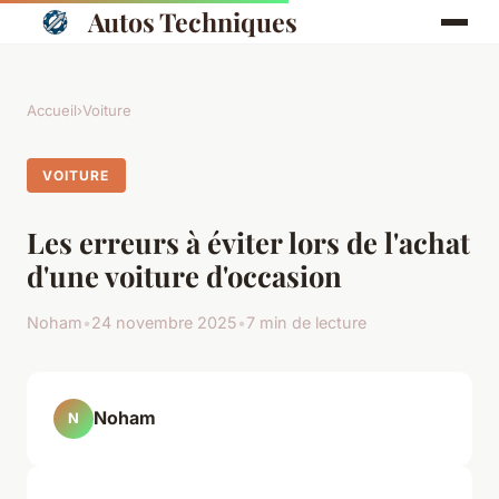
Autos Techniques
Accueil
›
Voiture
VOITURE
Les erreurs à éviter lors de l'achat
d'une voiture d'occasion
Noham
•
24 novembre 2025
•
7 min de lecture
Noham
N