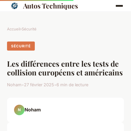
Autos Techniques
Accueil
›
Sécurité
SÉCURITÉ
Les différences entre les tests de
collision européens et américains
Noham
•
27 février 2025
•
6 min de lecture
Noham
N