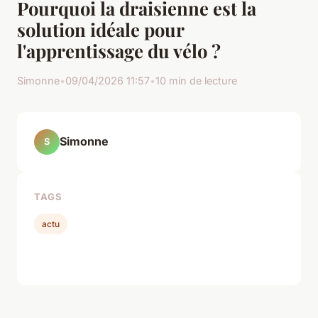
Pourquoi la draisienne est la
solution idéale pour
l'apprentissage du vélo ?
Simonne
•
09/04/2026 11:57
•
10 min de lecture
Simonne
S
TAGS
actu