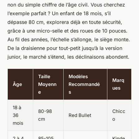
non du simple chiffre de l’âge civil. Vous cherchez
l’exemple parfait ? Un enfant de 18 mois, s’il
dépasse 80 cm, explorera déjà en toute sécurité,
grâce à une micro-selle et des roues de 10 pouces.
Au fil des années, l’échelle s’allonge, le siège monte.
De la draisienne pour tout-petit jusqu’à la version
junior, le marché s’étend, les déclinaisons abondent.
Taille
Modèles
Marq
Âge
Moyenn
Recommandé
ues
e
s
18 à
80-98
Chicc
36
Red Bullet
cm
o
mois
2 à 4
85-105
Kinde