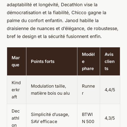
adaptabilité et longévité, Decathlon vise la
démocratisation et la fiabilité, Chicco gagne la
palme du confort enfantin. Janod habille la
draisienne de nuances et d’élégance, de robustesse,
bref le design et la sécurité fusionnent enfin.
Modèl
Avis
Mar
Points forts
e
clien
que
phare
ts
Kind
Modulation taille,
Runne
erkr
4,4/5
matière bois ou alu
r
aft
Dec
Simplicité d’usage,
BTWI
athl
4,3/5
SAV efficace
N 500
on